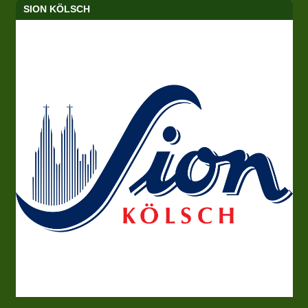
SION KÖLSCH