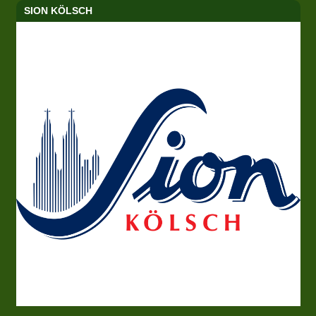
SION KÖLSCH