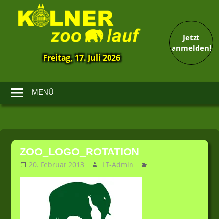
Jetzt
anmelden!
Freitag, 17. Juli 2026
13.
Kölner
Zoolauf
MENÜ
Zum
Inhalt
ZOO_LOGO_ROTATION
springen
20. Februar 2013
LT-Admin